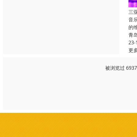
三
音
的
青
23-
更
被浏览过 693