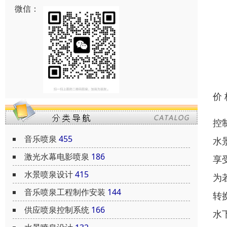
微信：
价
控
音乐喷泉
455
水
激光水幕电影喷泉
186
享
水景喷泉设计
415
为
音乐喷泉工程制作安装
144
转
供应喷泉控制系统
166
水