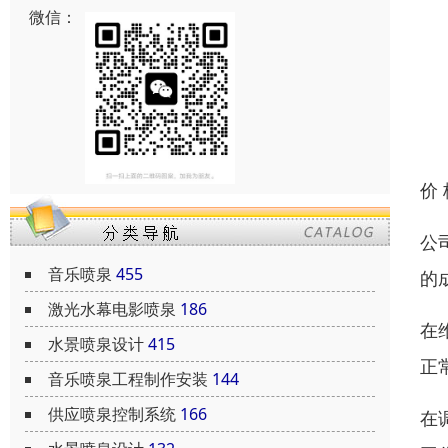
微信：
价
公
音乐喷泉
455
的
激光水幕电影喷泉
186
在
水景喷泉设计
415
正
音乐喷泉工程制作安装
144
供应喷泉控制系统
166
在