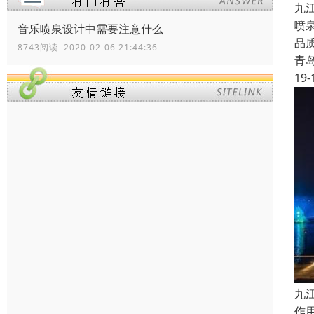
九
喷
音乐喷泉设计中需要注意什么
品
8743阅读 2020-02-06 21:44:36
青
19-
九
作