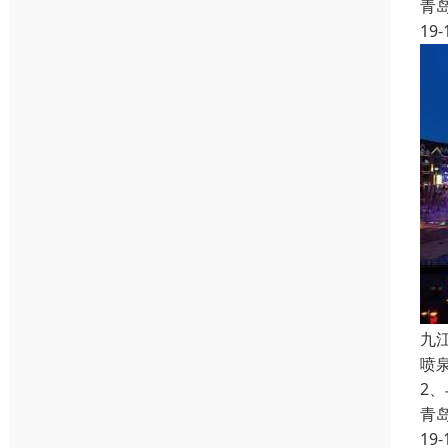
青
19-
九
喷
2
青
19-