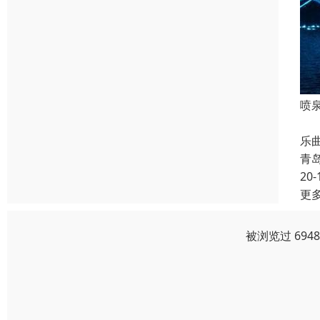
喷
利
乐
青
20-
更
被浏览过 694