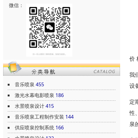
微信：
价
我
音乐喷泉
455
设
激光水幕电影喷泉
186
定
水景喷泉设计
415
性
音乐喷泉工程制作安装
144
泉
供应喷泉控制系统
166