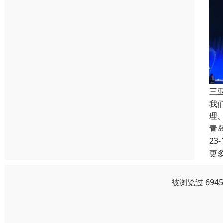
三
我
理
青
23-
更
被浏览过 694