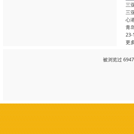
三
三
心
青
23-
更
被浏览过 694