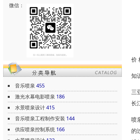
微信：
价
知
音乐喷泉
455
三
激光水幕电影喷泉
186
长
水景喷泉设计
415
音乐喷泉工程制作安装
144
喷
供应喷泉控制系统
166
的