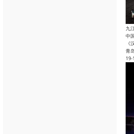
九
中
《
青
19-