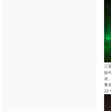
三
如
水
青
23-