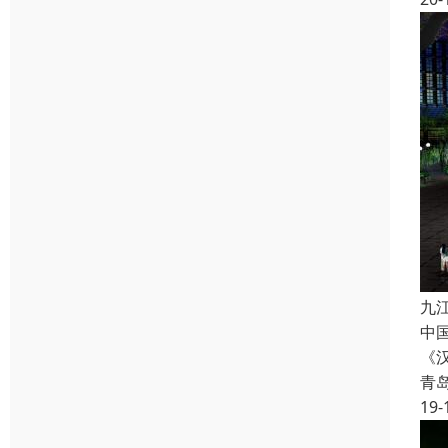
九
中
《
青
19-