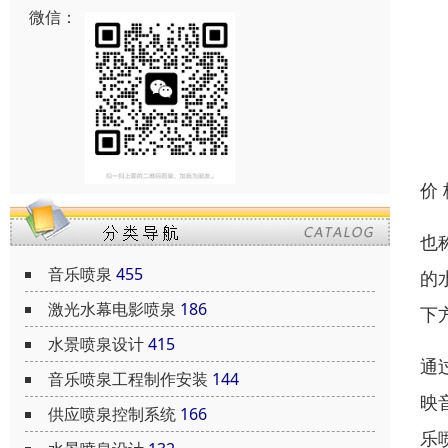
微信：
价
也
音乐喷泉
455
的
激光水幕电影喷泉
186
下
水景喷泉设计
415
通
音乐喷泉工程制作安装
144
映
供应喷泉控制系统
166
乐