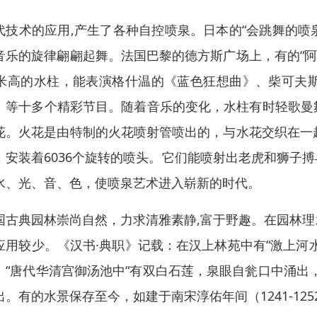
代技术的应用,产生了各种自控喷泉。日本的“会跳舞的喷
音乐的旋律翩翩起舞。法国巴黎的德方斯广场上，有的“阿加姆
5米高的水柱，能表演格什温的《蓝色狂想曲》、柴可夫
》等十多个精彩节目。随着音乐的变化，水柱有时轻歌曼
花。火花是由特制的火花喷射管喷出的，与水花交织在一
，安装着6036个旋转的喷头。它们能喷射出老虎和狮子
水、光、音、色，使喷泉艺术进入崭新的时代。
国古典园林崇尚自然，力求清雅素静,富于野趣。在园林
应用较少。《汉书·典职》记载：在汉上林苑中有“激上河
：“唐代华清宫御汤池中“有双白石莲，泉眼自瓮口中涌出
出。有的水景保存至今，如建于南宋淳佑年间（1241-12