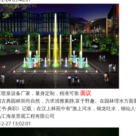
面议
江喷泉设备厂家，量身定制，精准可靠
国古典园林崇尚自然，力求清雅素静,富于野趣。在园林理水方面
汉书·典职》记载：在汉上林苑中有“激上河水，铜龙吐水，铜仙人
岛汇海泉景观工程有限公司
12-27 13:02:01