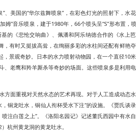
泉”、美国的“华尔兹舞喷泉”，在彩色灯光的照射下，水
”音乐喷泉，建于1980年，66个喷头呈“S”形布置，喷
斯基的《悲怆交响曲》、佩潘和阿乐纳德合作的《水上芭
舞，有时又挺拔高耸，在绚丽多彩的水柱间还配有鲜艳夺
起，景观奇妙。日本的水力喷射动物园，在一个直径10
搏斗、老鹰和羚羊厮杀等奇妙的场面。这些喷泉多是利用
理水方面重视对天然水态的艺术再现。对于人工造成动态
水，铜龙吐水，铜仙人衔杯受水下注”的设施。《贾氏谈
，喷注白莲之上”。《洛阳名园记》记述董氏西园中有水
52）杭州黄龙洞的黄龙吐水。