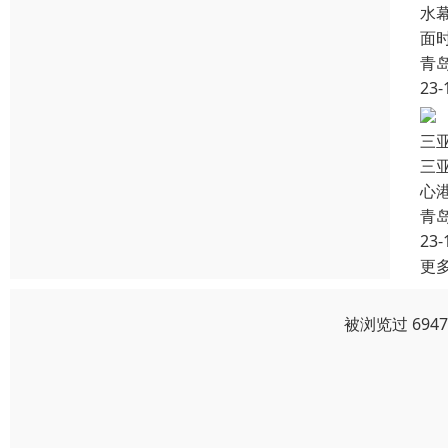
水
面
青
23-
三
三
心
青
23-
更
被浏览过 694