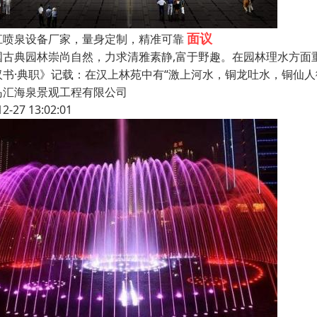
面议
江喷泉设备厂家，量身定制，精准可靠
国古典园林崇尚自然，力求清雅素静,富于野趣。在园林理水方面
汉书·典职》记载：在汉上林苑中有“激上河水，铜龙吐水，铜仙人
岛汇海泉景观工程有限公司
12-27 13:02:01