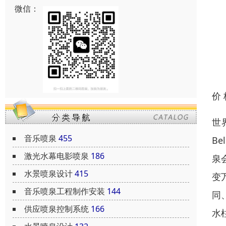
微信：
价
世
音乐喷泉
455
B
激光水幕电影喷泉
186
泉
水景喷泉设计
415
变
音乐喷泉工程制作安装
144
同
供应喷泉控制系统
166
水