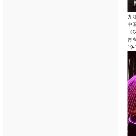
九
中
《
青
19-