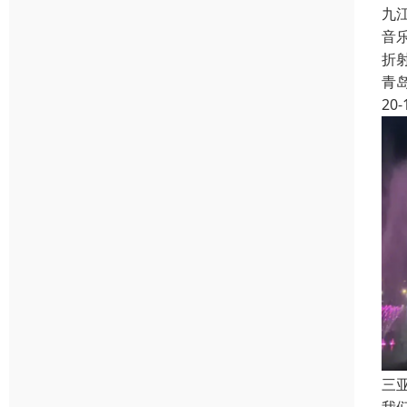
九
音
折
青
20-
三