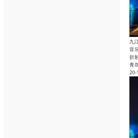
九
音
折
青
20-