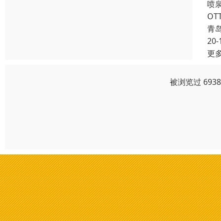
喷
O
青
20-
更
被浏览过 693