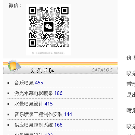
微信：
价
喷
音乐喷泉
455
带
激光水幕电影喷泉
186
是
水景喷泉设计
415
喷
音乐喷泉工程制作安装
144
供应喷泉控制系统
166
喷